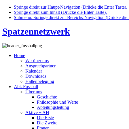
Springe direkt zur Haupt-Navigation (Drücke die Enter Taste).
Springe direkt zum Inhalt (Drücke die Enter Taste).
Submenu: Springe direkt zur Bereichs-Navigation (Drücke die E
Spatzennetzwerk
Home
Wir über uns
Ansprechpartner
Kalender
Downloads
Hallenbelegung
Abt. Fussball
Über uns
Geschichte
Philosophie und Werte
Abteilungsleitung
Aktive + AH
Die Erste
Die Zweite
Frauen