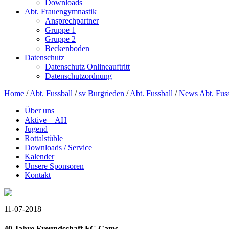
Downloads
Abt. Frauengymnastik
Ansprechpartner
Gruppe 1
Gruppe 2
Beckenboden
Datenschutz
Datenschutz Onlineauftritt
Datenschutzordnung
Home
/
Abt. Fussball
/
sv Burgrieden
/
Abt. Fussball
/
News Abt. Fuss
Über uns
Aktive + AH
Jugend
Rottalstüble
Downloads / Service
Kalender
Unsere Sponsoren
Kontakt
11-07-2018
40 Jahre Freundschaft FC Gams