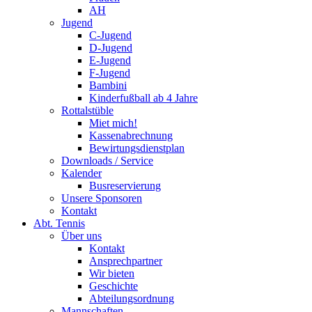
AH
Jugend
C-Jugend
D-Jugend
E-Jugend
F-Jugend
Bambini
Kinderfußball ab 4 Jahre
Rottalstüble
Miet mich!
Kassenabrechnung
Bewirtungsdienstplan
Downloads / Service
Kalender
Busreservierung
Unsere Sponsoren
Kontakt
Abt. Tennis
Über uns
Kontakt
Ansprechpartner
Wir bieten
Geschichte
Abteilungsordnung
Mannschaften