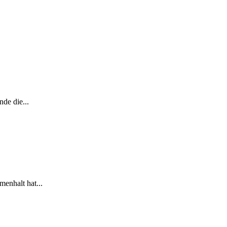
.
de die...
enhalt hat...