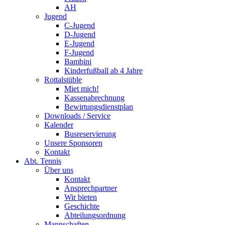
AH
Jugend
C-Jugend
D-Jugend
E-Jugend
F-Jugend
Bambini
Kinderfußball ab 4 Jahre
Rottalstüble
Miet mich!
Kassenabrechnung
Bewirtungsdienstplan
Downloads / Service
Kalender
Busreservierung
Unsere Sponsoren
Kontakt
Abt. Tennis
Über uns
Kontakt
Ansprechpartner
Wir bieten
Geschichte
Abteilungsordnung
Mannschaften