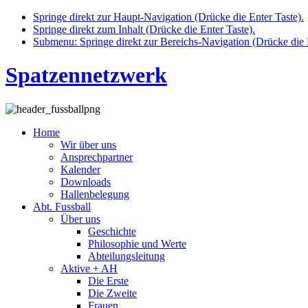
Springe direkt zur Haupt-Navigation (Drücke die Enter Taste).
Springe direkt zum Inhalt (Drücke die Enter Taste).
Submenu: Springe direkt zur Bereichs-Navigation (Drücke die E
Spatzennetzwerk
Home
Wir über uns
Ansprechpartner
Kalender
Downloads
Hallenbelegung
Abt. Fussball
Über uns
Geschichte
Philosophie und Werte
Abteilungsleitung
Aktive + AH
Die Erste
Die Zweite
Frauen