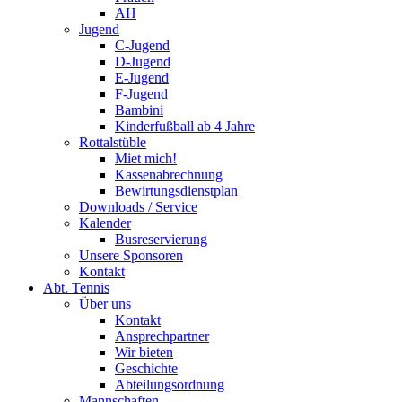
AH
Jugend
C-Jugend
D-Jugend
E-Jugend
F-Jugend
Bambini
Kinderfußball ab 4 Jahre
Rottalstüble
Miet mich!
Kassenabrechnung
Bewirtungsdienstplan
Downloads / Service
Kalender
Busreservierung
Unsere Sponsoren
Kontakt
Abt. Tennis
Über uns
Kontakt
Ansprechpartner
Wir bieten
Geschichte
Abteilungsordnung
Mannschaften