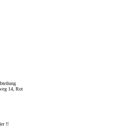
teilung
g 14, Rot
r !!