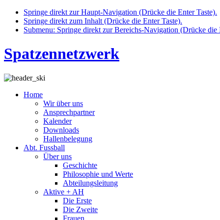
Springe direkt zur Haupt-Navigation (Drücke die Enter Taste).
Springe direkt zum Inhalt (Drücke die Enter Taste).
Submenu: Springe direkt zur Bereichs-Navigation (Drücke die E
Spatzennetzwerk
Home
Wir über uns
Ansprechpartner
Kalender
Downloads
Hallenbelegung
Abt. Fussball
Über uns
Geschichte
Philosophie und Werte
Abteilungsleitung
Aktive + AH
Die Erste
Die Zweite
Frauen