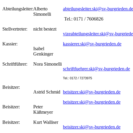
Abteilungsleiter:
Alberto
abteilungsleiter.ski@sv-burgrieden.d
Simonelli
Tel.: 0171 / 7606826
Stellvertreter:
nicht bestezt
vizeabteilungsleiter.ski@sv-burgried
Kassier:
kassierer.ski@sv-burgrieden.de
Isabel
Genkinger
Schriftführer:
Nora Simonelli
schriftfuehrer.ski@sv-burgrieden.de
Tel.: 0172 / 7273975
Beisitzer:
Astrid Schmid
beisitzer.ski@sv-burgrieden.de
beisitzer.ski@sv-burgrieden.de
Beisitzer:
Peter
Käßmeyer
Beisitzer:
Kurt Walliser
beisitzer.ski@sv-burgrieden.de